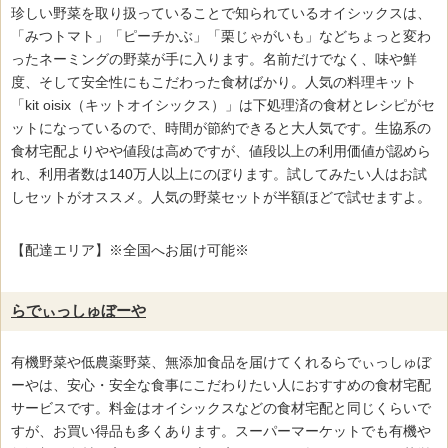
珍しい野菜を取り扱っていることで知られているオイシックスは、
「みつトマト」「ピーチかぶ」「栗じゃがいも」などちょっと変わ
ったネーミングの野菜が手に入ります。名前だけでなく、味や鮮
度、そして安全性にもこだわった食材ばかり。人気の料理キット
「kit oisix（キットオイシックス）」は下処理済の食材とレシピがセ
ットになっているので、時間が節約できると大人気です。生協系の
食材宅配よりやや値段は高めですが、値段以上の利用価値が認めら
れ、利用者数は140万人以上にのぼります。試してみたい人はお試
しセットがオススメ。人気の野菜セットが半額ほどで試せますよ。
【配達エリア】※全国へお届け可能※
らでぃっしゅぼーや
有機野菜や低農薬野菜、無添加食品を届けてくれるらでぃっしゅぼ
ーやは、安心・安全な食事にこだわりたい人におすすめの食材宅配
サービスです。料金はオイシックスなどの食材宅配と同じくらいで
すが、お買い得品も多くあります。スーパーマーケットでも有機や