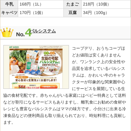
牛乳
168円（1L）
たまご
218円（10個）
キャベツ
170円（1個）
豆腐
34円（100g）
パルシステム
コープデリ、おうちコープほ
どお値段は安くありません
が、ワンランク上の安全性や
品質を追求しているパルシス
テムは、かわいい牛のキャラ
クターが印象的な関東圏中心
にサービスを展開している生
協の食材宅配です。赤ちゃんがいる家庭にはベビー特典として送料
などが割引になるサービスもありますし、離乳食にお勧めの食材や
レシピも豊富なパルシステムはママの味方です。小分けに出来る冷
凍食品などの便利商品も取り揃えられており、時短料理にも貢献し
ます。