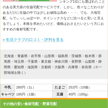
ンキング1位にも選ばれたこと
のある実力派の生協宅配サービスです。しかし、色々なこだわりが
あるだけに生協の中では少しお値段は高め・・・、でも、大地宅
配、らでぃっしゅぼーや、オイシックスなどに比べると安いと言え
るでしょう。本格を求めたいけど、価格はおさえたいという方にお
すすめの食材宅配です。
» 生活クラブの口コミ・評判を見る
北海道・青森県・岩手県・山形県・福島県・茨城県・栃木県・群
馬県・埼玉県・千葉県・東京都・神奈川県・長野県・山梨県・静
岡県・愛知県・滋賀県・京都府・大阪県・兵庫県・奈良県（※一
部地域を除く）
牛乳
280円（1L）
たまご
252円（10個）
キャベツ
185円（1個）
豆腐
40円（100g）
その他の安い食材宅配・野菜宅配