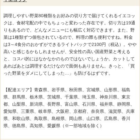
調理しやすい野菜80種類をお好みの切り方で届けてくれるイエコッ
クは、食材宅配の中でもちょっと変わった存在です。切り方は19通
りもあるので、どんなメニューにも幅広く対応できます。また、野
菜は1種類ずつ個包されているので、料理の際も便利ですね。料金
は3～4食分のおかずができるライトパックで2100円（税込）。やや
高いと感じるかもしれませんが、安全性の高い国産野菜と考える
と、コスパ的にはなかなかのものではないでしょうか。カットして
あればあとは調理するだけなので面倒もありません。きっと、「買
った野菜をダメにしてしまった…」も防げるはずです。
【配達エリア】青森県、岩手県、秋田県、宮城県、山形県、福島
県、群馬県、栃木県、茨城県、千葉県、埼玉県、神奈川県、東京
都、山梨県、新潟県、長野県、富山県、石川県、福井県、静岡県、
愛知県、三重県、岐阜県、大阪府、京都府、奈良県、滋賀県、兵庫
県、和歌山県、鳥取県、島根県、岡山県、山口県、広島県、香川
県、徳島県、高知県、愛媛県（※一部地域を除く）