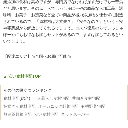
無添加の食材は高めですが、専門店でなければ探すだけでも一苦労
だと思います。その点、らでぃっしゅぼーやの商品なら加工品、調
味料、お菓子、お惣菜など全ての商品が極力添加物を使わずに製造
されているので、「原材料は大丈夫？」「安全なの？」という不安
や罪悪感から解放してくれるでしょう。コスパ優秀のらでぃっしゅ
ぼーやにもお得なお試しセットがあるので、まずは試してみるとい
いでしょう。
【配達エリア】※全国へお届け可能※
▲ 安い食材宅配TOP
その他の役立つランキング
食材宅配
(総合)
一人暮らし食材宅配
共働き食材宅配
妊婦さん食材宅配
オーガニック野菜宅配
有機野菜宅配
無農薬野菜宅配
安い食材宅配
ネットスーパー